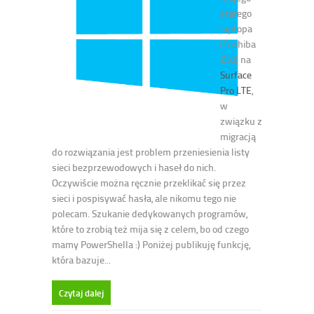
starego
laptopa
(Toshiba
Z30) na
Surface
Pro LTE
,
w
związku z
migracją
do rozwiązania jest problem przeniesienia listy
sieci bezprzewodowych i haseł do nich.
Oczywiście można ręcznie przeklikać się przez
sieci i pospisywać hasła, ale nikomu tego nie
polecam. Szukanie dedykowanych programów,
które to zrobią też mija się z celem, bo od czego
mamy PowerShella :) Poniżej publikuję funkcję,
która bazuje...
Czytaj dalej