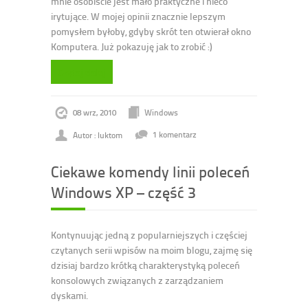
mnie osobiście jest mało praktyczne i nieco
irytujące. W mojej opinii znacznie lepszym
pomysłem byłoby, gdyby skrót ten otwierał okno
Komputera. Już pokazuję jak to zrobić :)
Czytaj dalej
08 wrz, 2010
Windows
Autor : luktom
1 komentarz
Ciekawe komendy linii poleceń
Windows XP – część 3
Kontynuując jedną z popularniejszych i częściej
czytanych serii wpisów na moim blogu, zajmę się
dzisiaj bardzo krótką charakterystyką poleceń
konsolowych związanych z zarządzaniem
dyskami.