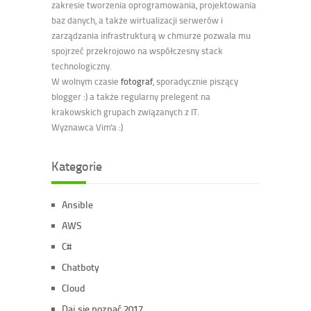
zakresie tworzenia oprogramowania, projektowania
baz danych, a także wirtualizacji serwerów i
zarządzania infrastrukturą w chmurze pozwala mu
spojrzeć przekrojowo na współczesny stack
technologiczny.
W wolnym czasie
fotograf
, sporadycznie piszący
blogger :) a także regularny prelegent na
krakowskich grupach związanych z IT.
Wyznawca Vim'a :)
Kategorie
Ansible
AWS
C#
Chatboty
Cloud
Daj się poznać 2017