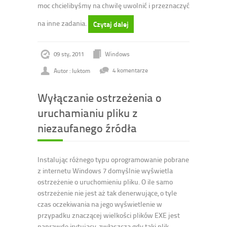
moc chcielibyśmy na chwilę uwolnić i przeznaczyć
na inne zadania.
Czytaj dalej
09 sty, 2011
Windows
Autor : luktom
4 komentarze
Wyłączanie ostrzeżenia o
uruchamianiu pliku z
niezaufanego źródła
Instalując różnego typu oprogramowanie pobrane
z internetu Windows 7 domyślnie wyświetla
ostrzeżenie o uruchomieniu pliku. O ile samo
ostrzeżenie nie jest aż tak denerwujące, o tyle
czas oczekiwania na jego wyświetlenie w
przypadku znaczącej wielkości plików EXE jest
naprawdę irytujący, zwłaszcza gdy taki plik