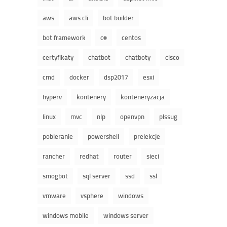
aws
aws cli
bot builder
bot framework
c#
centos
certyfikaty
chatbot
chatboty
cisco
cmd
docker
dsp2017
esxi
hyperv
kontenery
konteneryzacja
linux
mvc
nlp
openvpn
plssug
pobieranie
powershell
prelekcje
rancher
redhat
router
sieci
smogbot
sql server
ssd
ssl
vmware
vsphere
windows
windows mobile
windows server