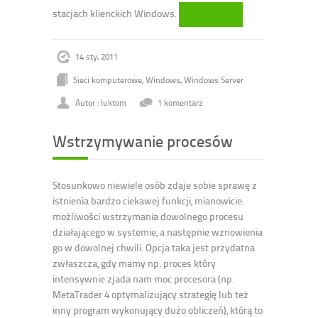
stacjach klienckich Windows.
Czytaj dalej
14 sty, 2011
Sieci komputerowe
,
Windows
,
Windows Server
Autor : luktom
1 komentarz
Wstrzymywanie procesów
Stosunkowo niewiele osób zdaje sobie sprawę z
istnienia bardzo ciekawej funkcji, mianowicie:
możliwości wstrzymania dowolnego procesu
działającego w systemie, a następnie wznowienia
go w dowolnej chwili. Opcja taka jest przydatna
zwłaszcza, gdy mamy np. proces który
intensywnie zjada nam moc procesora (np.
MetaTrader 4 optymalizujący strategię lub też
inny program wykonujący dużo obliczeń), którą to