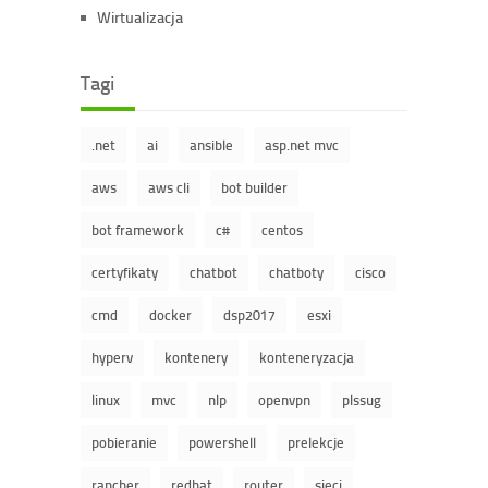
Wirtualizacja
Tagi
.net
ai
ansible
asp.net mvc
aws
aws cli
bot builder
bot framework
c#
centos
certyfikaty
chatbot
chatboty
cisco
cmd
docker
dsp2017
esxi
hyperv
kontenery
konteneryzacja
linux
mvc
nlp
openvpn
plssug
pobieranie
powershell
prelekcje
rancher
redhat
router
sieci