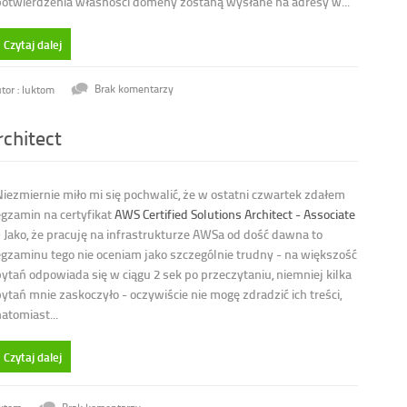
potwierdzenia własności domeny zostaną wysłane na adresy w...
Czytaj dalej
tor : luktom
Brak komentarzy
rchitect
Niezmiernie miło mi się pochwalić, że w ostatni czwartek zdałem
egzamin na certyfikat
AWS Certified Solutions Architect - Associate
:) Jako, że pracuję na infrastrukturze AWSa od dość dawna to
egzaminu tego nie oceniam jako szczególnie trudny - na większość
pytań odpowiada się w ciągu 2 sek po przeczytaniu, niemniej kilka
ytań mnie zaskoczyło - oczywiście nie mogę zdradzić ich treści,
atomiast...
Czytaj dalej