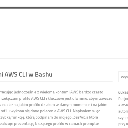
mi AWS CLI w Bashu
Pracując jednocześnie z wieloma kontami AWS bardzo często
Łukas
przełączam profile AWS CLI i kluczowe jest dla mnie, abym zawsze
Pasjo
wiedział na jakim profilu działam w danym momencie i na jakim
AWSa,
profilu wykona się dane polecenie AWS CLI. Napisałem więc
autom
szybką funkcję, którą podpinam do mojego
.bashrc
, a która
czynno
realizuje prezentację bieżącego profilu w ramach promptu:
przy 