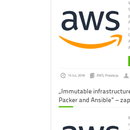
A
15 lut, 2018
AWS
,
Prelekcje
„Immutable infrastructur
Packer and Ansible” – za