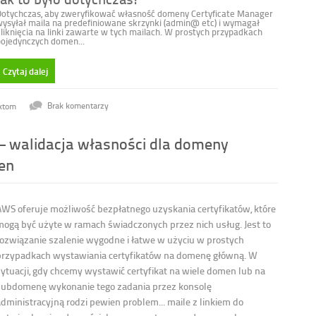
Dotychczas, aby zweryfikować własność domeny Certyficate Manager
ysyłał maila na predefiniowane skrzynki (admin@ etc) i wymagał
liknięcia na linki zawarte w tych mailach. W prostych przypadkach
ojedynczych domen...
Czytaj dalej
uktom
Brak komentarzy
– walidacja własności dla domeny
en
AWS oferuje możliwość bezpłatnego uzyskania certyfikatów, które
mogą być użyte w ramach świadczonych przez nich usług. Jest to
rozwiązanie szalenie wygodne i łatwe w użyciu w prostych
przypadkach wystawiania certyfikatów na domenę główną. W
sytuacji, gdy chcemy wystawić certyfikat na wiele domen lub na
subdomenę wykonanie tego zadania przez konsolę
administracyjną rodzi pewien problem... maile z linkiem do