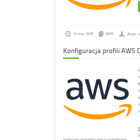
15 mar, 2018
AWS
Autor : 
Konfiguracja profili AWS C
n
poświadczeniami (.aws/credentials):