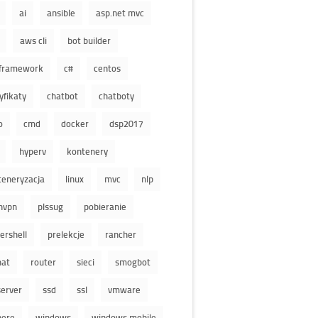
ai
ansible
asp.net mvc
aws cli
bot builder
 framework
c#
centos
yfikaty
chatbot
chatboty
o
cmd
docker
dsp2017
hyperv
kontenery
teneryzacja
linux
mvc
nlp
nvpn
plssug
pobieranie
ershell
prelekcje
rancher
hat
router
sieci
smogbot
server
ssd
ssl
vmware
here
windows
windows mobile