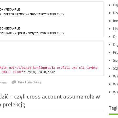
Daj
DNN7EXAMPLE
Do
XUtnFEMI/K7MDENG/bPxRfiCYEXAMPLEKEY
In
Li
8DHBEXAMPLE
GbClwBF/2Zp9Utk/h3yCo8nvbEXAMPLEKEY
Op
Or
Pre
Si
SQ
ktom.net/pl/e1424-konfiguracja-profili-aws-cli-szybko-
 small color"
>Czytaj dalej</a>
Wi
uktom
Brak komentarzy
Wi
Wir
zić – czyli cross account assume role w
 prelekcję
Tagi