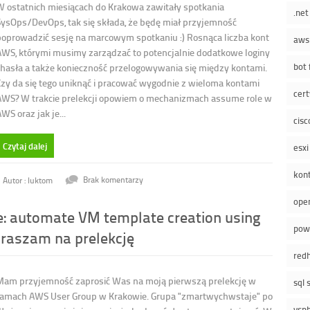
W ostatnich miesiącach do Krakowa zawitały spotkania
.net
SysOps/DevOps, tak się składa, że będę miał przyjemność
poprowadzić sesję na marcowym spotkaniu :) Rosnąca liczba kont
aws
AWS, którymi musimy zarządzać to potencjalnie dodatkowe loginy
bot
i hasła a także konieczność przelogowywania się między kontami.
Czy da się tego uniknąć i pracować wygodnie z wieloma kontami
cert
AWS? W trakcie prelekcji opowiem o mechanizmach assume role w
WS oraz jak je...
cisc
Czytaj dalej
esxi
kon
Autor : luktom
Brak komentarzy
ope
e: automate VM template creation using
pow
praszam na prelekcję
red
Mam przyjemność zaprosić Was na moją pierwszą prelekcję w
sql 
ramach AWS User Group w Krakowie. Grupa "zmartwychwstaje" po
vsp