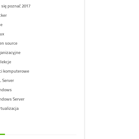
 się poznać 2017
cker
ne
nux
en source
ganizacyjne
lekcje
eci komputerowe
L Server
ndows
ndows Server
tualizacja