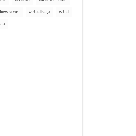
dows server
wirtualizacja
wit.ai
uta