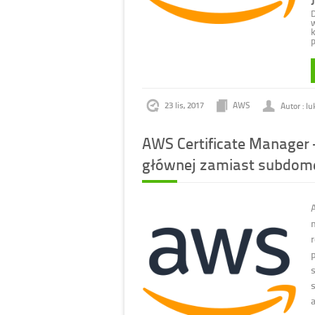
w
k
p
23 lis, 2017
AWS
Autor : l
AWS Certificate Manager 
głównej zamiast subdom