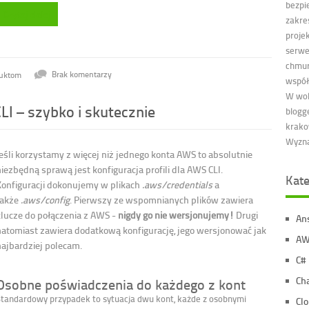
bezpi
Czytaj dalej
zakre
projek
serwe
chmur
luktom
Brak komentarzy
współ
W wol
LI – szybko i skutecznie
blogge
krako
Wyzna
Jeśli korzystamy z więcej niż jednego konta AWS to absolutnie
iezbędną sprawą jest konfiguracja profili dla AWS CLI.
Kate
Konfiguracji dokonujemy w plikach
.aws/credentials
a
także
.aws/config
. Pierwszy ze wspomnianych plików zawiera
klucze do połączenia z AWS -
nigdy go nie wersjonujemy!
Drugi
An
natomiast zawiera dodatkową konfigurację, jego wersjonować jak
AW
najbardziej polecam.
C#
Ch
Osobne poświadczenia do każdego z kont
Standardowy przypadek to sytuacja dwu kont, każde z osobnymi
Cl