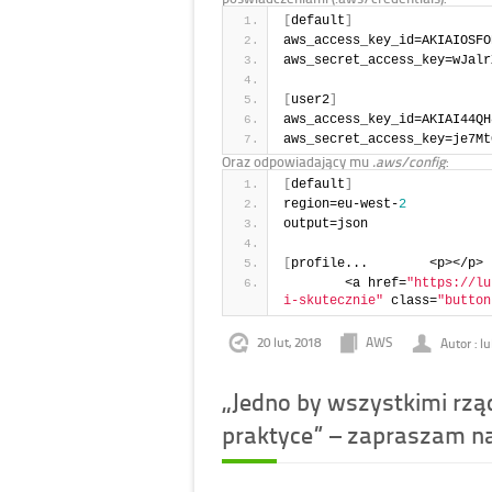
[
default
]
aws_access_key_id=AKIAIOSFO
aws_secret_access_key=wJalr
[
user2
]
aws_access_key_id=AKIAI44QH
aws_secret_access_key=je7Mt
Oraz odpowiadający mu
.aws/config
:
[
default
]
region=eu-west-
2
output=json
[
profile...        <p></p>
        <a href=
"https://lu
i-skutecznie"
 class=
"button
20 lut, 2018
AWS
Autor : l
„Jedno by wszystkimi rząd
praktyce” – zapraszam na