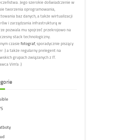
eczeństwa. Jego szerokie doświadczenie w
sie tworzenia oprogramowania,
towania baz danych, a także wirtualizacji
rów i zarządzania infrastrukturą w
ze pozwala mu spojrzeć przekrojowo na
czesny stack technologiczny.
nym czasie
fotograf
, sporadycznie piszący
r :) a także regularny prelegent na
wskich grupach związanych z IT.
wca Vim'a :)
gorie
sible
S
atboty
oud