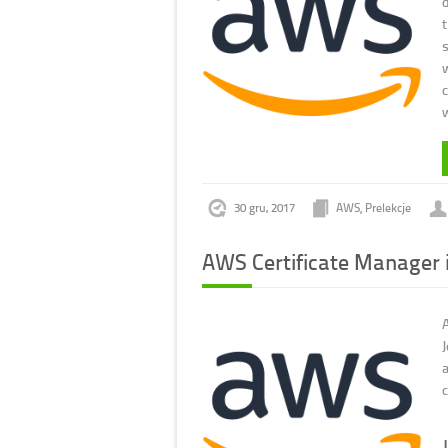
w
c
w
30 gru, 2017
AWS
,
Prelekcje
AWS Certificate Manager i
a