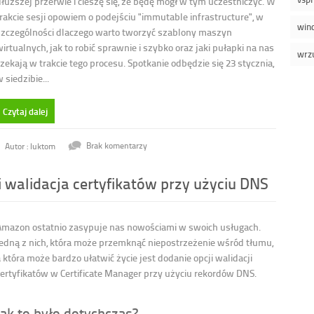
dłuższej przerwie i cieszę się, że będę mógł w tym uczestniczyć. W
trakcie sesji opowiem o podejściu "immutable infrastructure", w
win
szczególności dlaczego warto tworzyć szablony maszyn
irtualnych, jak to robić sprawnie i szybko oraz jaki pułapki na nas
wrz
zekają w trakcie tego procesu. Spotkanie odbędzie się 23 stycznia,
 siedzibie...
Czytaj dalej
Autor : luktom
Brak komentarzy
 walidacja certyfikatów przy użyciu DNS
Amazon ostatnio zasypuje nas nowościami w swoich usługach.
Jedną z nich, która może przemknąć niepostrzeżenie wśród tłumu,
 która może bardzo ułatwić życie jest dodanie opcji walidacji
certyfikatów w Certificate Manager przy użyciu rekordów DNS.
Jak to było dotychczas?