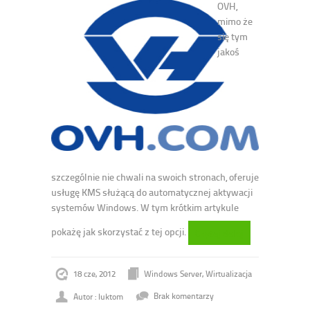
OVH,
mimo że
się tym
jakoś
szczególnie nie chwali na swoich stronach, oferuje
usługę KMS służącą do automatycznej aktywacji
systemów Windows. W tym krótkim artykule
pokażę jak skorzystać z tej opcji.
Czytaj dalej
18 cze, 2012
Windows Server
,
Wirtualizacja
Autor : luktom
Brak komentarzy