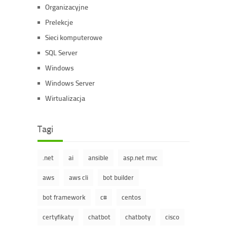
Organizacyjne
Prelekcje
Sieci komputerowe
SQL Server
Windows
Windows Server
Wirtualizacja
Tagi
.net
ai
ansible
asp.net mvc
aws
aws cli
bot builder
bot framework
c#
centos
certyfikaty
chatbot
chatboty
cisco