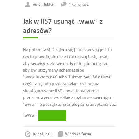
Autor : luktom
1 komentarz
Jak w IIS7 usunąć „www” z
adresów?
Na potrzeby SEO zaleca się (inną kwestią jest to
czy to prawda, ale nie o tym dzisiaj będę pisał),
aby serwisy webowe miały jedną domenę, tzn.
aby był utrzymany schemat albo
"www.luktom.net" albo "luktom.net". W dalszej
części artykułu przedstawiam receptę na
skonfigurowanie IIS7, aby automatycznie
przekierowywał wszelkie zapytania zawierające
"www" na początku, na analogiczne zapytania bez
"www".
Czytaj dalej
07 paź, 2010
Windows Server