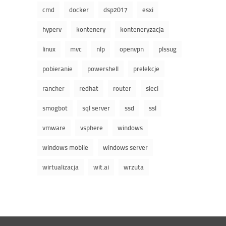
cmd
docker
dsp2017
esxi
hyperv
kontenery
konteneryzacja
linux
mvc
nlp
openvpn
plssug
pobieranie
powershell
prelekcje
rancher
redhat
router
sieci
smogbot
sql server
ssd
ssl
vmware
vsphere
windows
windows mobile
windows server
wirtualizacja
wit.ai
wrzuta