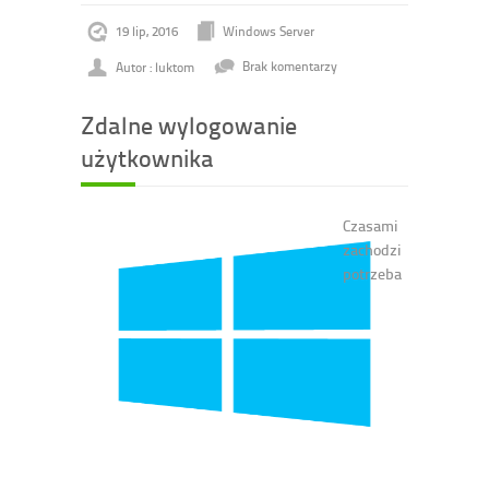
19 lip, 2016
Windows Server
Autor : luktom
Brak komentarzy
Zdalne wylogowanie
użytkownika
Czasami
zachodzi
potrzeba