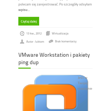
polecam się zarejestrować. Po szczegóły odsyłam
wpisu...
Czytaj dalej
13 kw., 2012
Wirtualizacja
Autor : luktom
Brak komentarzy
VMware Workstation i pakiety
ping dup
Jeśli w
Twojej
maszynie