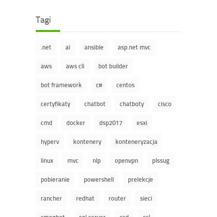
Tagi
.net
ai
ansible
asp.net mvc
aws
aws cli
bot builder
bot framework
c#
centos
certyfikaty
chatbot
chatboty
cisco
cmd
docker
dsp2017
esxi
hyperv
kontenery
konteneryzacja
linux
mvc
nlp
openvpn
plssug
pobieranie
powershell
prelekcje
rancher
redhat
router
sieci