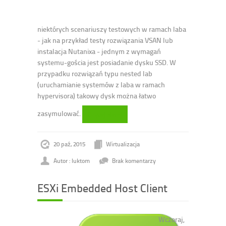
niektórych scenariuszy testowych w ramach laba
- jak na przykład testy rozwiązania VSAN lub
instalacja Nutanixa - jednym z wymagań
systemu-gościa jest posiadanie dysku SSD. W
przypadku rozwiązań typu nested lab
(uruchamianie systemów z laba w ramach
hypervisora) takowy dysk można łatwo
zasymulować.
Czytaj dalej
20 paź, 2015
Wirtualizacja
Autor : luktom
Brak komentarzy
ESXi Embedded Host Client
Wczoraj,