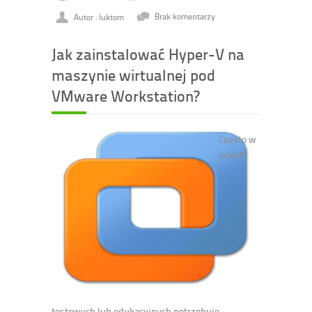
Autor : luktom
Brak komentarzy
Jak zainstalować Hyper-V na
maszynie wirtualnej pod
VMware Workstation?
Często w
celach
testowych lub edukacyjnych potrzebuję