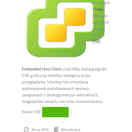
w ramach
Flings
,
VMware
wypuścił
nową
wersję
ESXi
Embedded Host Client
, czyli VIBa dodającego do
ESXi graficzny interfejs dostępny przez
przeglądarkę. Interfejs ten umożliwia
wykonywanie podstawowych operacji
związanych z obsługą maszyn wirtualnych,
magazynów danych, sieci oraz monitorowania
hosta ESXi.
Czytaj dalej
26 sie, 2015
Wirtualizacja