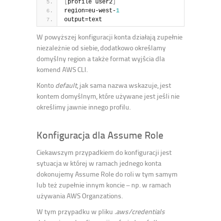
[
profile user2
]
region=eu-west-
1
output=text
W powyższej konfiguracji konta działają zupełnie
niezależnie od siebie, dodatkowo określamy
domyślny region a także format wyjścia dla
komend AWS CLI.
Konto
default
, jak sama nazwa wskazuje, jest
kontem domyślnym, które używane jest jeśli nie
określimy jawnie innego profilu.
Konfiguracja dla Assume Role
Ciekawszym przypadkiem do konfiguracji jest
sytuacja w której w ramach jednego konta
dokonujemy Assume Role do roli w tym samym
lub też zupełnie innym koncie – np. w ramach
używania AWS Organzations.
W tym przypadku w pliku
.aws/credentials