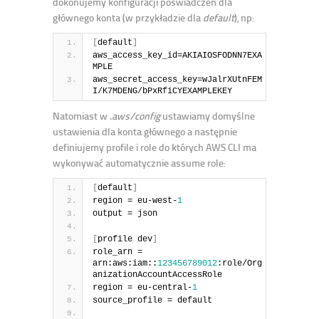
dokonujemy konfiguracji poświadczeń dla
głównego konta (w przykładzie dla
default
), np:
[
default
]
aws_access_key_id=AKIAIOSFODNN7EXA
MPLE
aws_secret_access_key=wJalrXUtnFEM
I/K7MDENG/bPxRfiCYEXAMPLEKEY
Natomiast w
.aws/config
ustawiamy domyślne
ustawienia dla konta głównego a następnie
definiujemy profile i role do których AWS CLI ma
wykonywać automatycznie assume role:
[
default
]
region = eu-west-
1
output = json
[
profile dev
]
role_arn = 
arn:aws:iam::
123456789012
:role/Org
anizationAccountAccessRole
region = eu-central-
1
source_profile = default