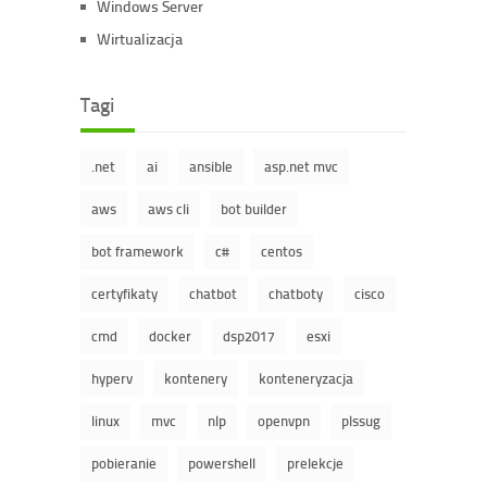
Windows Server
Wirtualizacja
Tagi
.net
ai
ansible
asp.net mvc
aws
aws cli
bot builder
bot framework
c#
centos
certyfikaty
chatbot
chatboty
cisco
cmd
docker
dsp2017
esxi
hyperv
kontenery
konteneryzacja
linux
mvc
nlp
openvpn
plssug
pobieranie
powershell
prelekcje