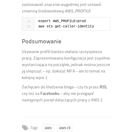
zastosowań znacznie wygodniej jest ustawić
zmienną środowiskową
AWS_PROFILE
:
export AWS_PROFILE=prod
aws sts get-caller-identity
Podsumowanie
Używanie profili bardzo ułatwia i przyspiesza
pracę. Zaprezentowana konfiguracja jest zupełnie
wystarczająca na początek, jednak można jeszcze
ją ulepszyć – np. dołożyć MFA – ale to temat na
kolejny wpis :)
Zachęcam do śledzenia bloga – czy to przez
RSS
,
czy też na
Facebooku
– aby nie przegapić
następnych porad dotyczących pracy z AWS :)
Tagi :
aws
aws cli