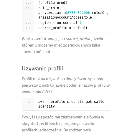
[
profile prod
]
role_arn = 
arn:aws:iam::
987654321098
:role/Org
anizationAccountAccessRole
region = eu-central-
1
source_profile = default
Warto zwrócić uwagę na
source_profile
, dzięki
któremu możemy mieć zdefiniowanych kilka
„hierarchii” kont.
Używanie profili
Profili można używać na dwa główne sposoby –
pierwszy z nich to jawne podanie nazwy profilu w
wywołaniu AWS CLI:
aws --profile prod sts get-caller-
identity
Powyższy sposób ma zastosowanie głównie w
skryptach, w których operujemy na wielu
profilach jednocześnie. Do codziennych