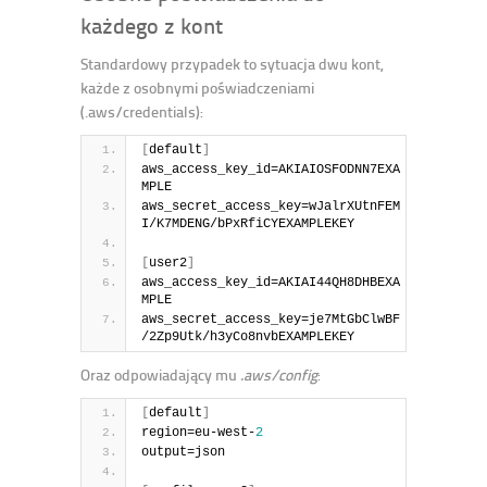
każdego z kont
Standardowy przypadek to sytuacja dwu kont,
każde z osobnymi poświadczeniami
(.aws/credentials):
[
default
]
aws_access_key_id=AKIAIOSFODNN7EXA
MPLE
aws_secret_access_key=wJalrXUtnFEM
I/K7MDENG/bPxRfiCYEXAMPLEKEY
[
user2
]
aws_access_key_id=AKIAI44QH8DHBEXA
MPLE
aws_secret_access_key=je7MtGbClwBF
/2Zp9Utk/h3yCo8nvbEXAMPLEKEY
Oraz odpowiadający mu
.aws/config
:
[
default
]
region=eu-west-
2
output=json