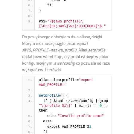
    fi
}
PS1=
"\$(aws_profile)\
[\033[01;34m\]\w\[\033[00m\]\$ "
Do powyższego dołożyłem dwa aliasy, dzięki
którym nie muszę ciągle pisać
export
AWS_PROFILE=nazwa_profilu
. Alias
setprofile
dodatkowo weryfikuje, czy profil istnieje w pliku
konfiguracyjnym
.aws/config
, co pozwala od razu
wyłapać ew. literówki:
alias clearprofile=
'export 
AWS_PROFILE='
setprofile
(
)
{
  if 
[
 $
(
cat ~/.aws/config | grep 
"\[profile $1\]"
 | wc -l
)
 == 
0
]
; 
then
    echo 
"Invalid profile name"
  else
    export AWS_PROFILE=$
1
  fi