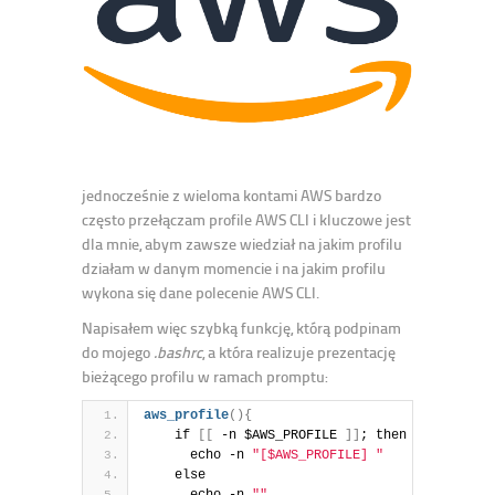
jednocześnie z wieloma kontami AWS bardzo
często przełączam profile AWS CLI i kluczowe jest
dla mnie, abym zawsze wiedział na jakim profilu
działam w danym momencie i na jakim profilu
wykona się dane polecenie AWS CLI.
Napisałem więc szybką funkcję, którą podpinam
do mojego
.bashrc
, a która realizuje prezentację
bieżącego profilu w ramach promptu:
aws_profile
(
)
{
    if 
[
[
 -n $AWS_PROFILE 
]
]
; then
      echo -n 
"[$AWS_PROFILE] "
    else
      echo -n 
""