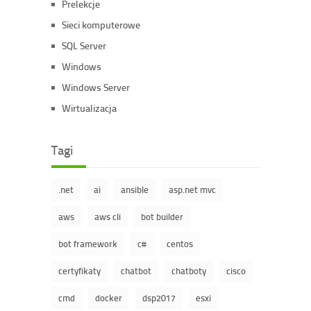
Prelekcje
Sieci komputerowe
SQL Server
Windows
Windows Server
Wirtualizacja
Tagi
.net
ai
ansible
asp.net mvc
aws
aws cli
bot builder
bot framework
c#
centos
certyfikaty
chatbot
chatboty
cisco
cmd
docker
dsp2017
esxi