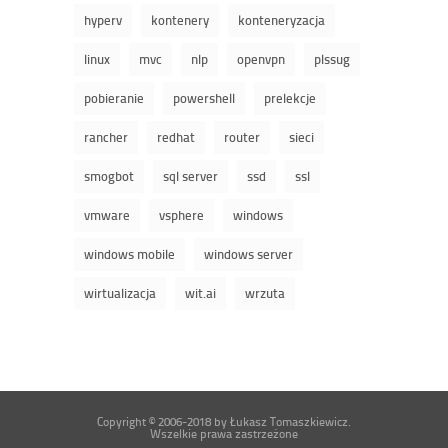
hyperv
kontenery
konteneryzacja
linux
mvc
nlp
openvpn
plssug
pobieranie
powershell
prelekcje
rancher
redhat
router
sieci
smogbot
sql server
ssd
ssl
vmware
vsphere
windows
windows mobile
windows server
wirtualizacja
wit.ai
wrzuta
Copyright © 2006-2018 by Łukasz Tomaszkiewicz.
Wszelkie prawa zastrzeżone