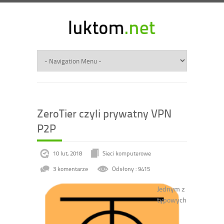
ZeroTier czyli prywatny VPN
P2P
10 lut, 2018
Sieci komputerowe
3 komentarze
Odsłony : 9415
Jednym z
typowych