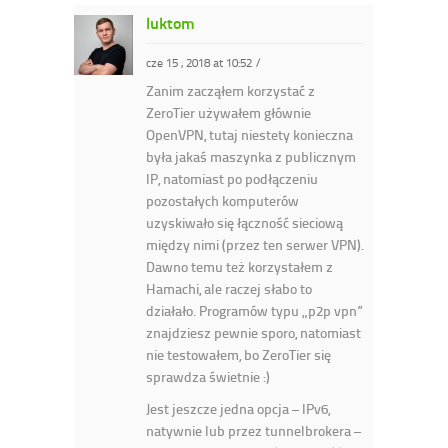
luktom
cze 15 , 2018 at 10:52
/
Zanim zacząłem korzystać z
ZeroTier używałem głównie
OpenVPN, tutaj niestety konieczna
była jakaś maszynka z publicznym
IP, natomiast po podłączeniu
pozostałych komputerów
uzyskiwało się łączność sieciową
między nimi (przez ten serwer VPN).
Dawno temu też korzystałem z
Hamachi, ale raczej słabo to
działało. Programów typu „p2p vpn”
znajdziesz pewnie sporo, natomiast
nie testowałem, bo ZeroTier się
sprawdza świetnie :)
Jest jeszcze jedna opcja – IPv6,
natywnie lub przez tunnelbrokera –