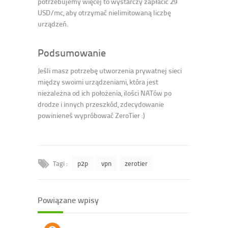
potrzebujemy więcej to wystarczy zapłacić 29
USD/mc, aby otrzymać nielimitowaną liczbę
urządzeń.
Podsumowanie
Jeśli masz potrzebę utworzenia prywatnej sieci
między swoimi urządzeniami, która jest
niezależna od ich położenia, ilości NATów po
drodze i innych przeszkód, zdecydowanie
powinieneś wypróbować ZeroTier :)
Tagi :
p2p
vpn
zerotier
Powiązane wpisy