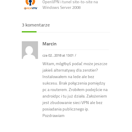
OpenVPN i tunel site-to-site na
Windows Server 2008
3 komentarze
Marcin
cze 02 , 2018 at 13:01
/
Witam, mógłbyś podać może jeszcze
jakieś alternatywy dla zerotier?
Instalowałem na lede ale bez
sukcesu. Brak połączenia pomiędzy
pc a routerem. Zrobiłem podejście na
androidpc i tu już działa. Założeniem
jest zbudowanie sieci VPN ale bez
posiadania publicznego ip.
Pozdrawiam