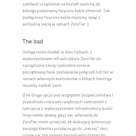
zamówić urządzenie na kształt switcha, do
którego podpinamy fizyczne kable ethernet. Tak
podłączone fizyczne kable możemy spiąć z
wirtualną siecią w ramach ZetoTier :)
The bad
Usługa może działać w dwu trybach: z
wykorzystaniem infrastruktury ZeroTier do
zarządzania siecią i pośredniczenia w
początkowej fazie zestawiania połączeń lub też w
ramach własnych kontrolerów o których hostingu
musimy zadbać sami.
O ile druga opcja pod względem bezpieczeństwa i
prywatności nie budzi większych zastrzeżeń o
tyle opcja z wykorzystaniem infrastruktury budzi
moje lekkie obawy, gdyż ew. włamanie do
ZeroTier może oznaczać, że atakujący autoryzuje
swojego klienta i przyłączy go do „naszej” sieci,
uzyskując typ samym bezpośredni dostęp do