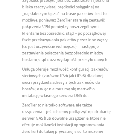
Szybkość przesyłu jest bez zastrzeżeń i jest ona
bliska rzeczywistej prędkości osiągalnej na
„najsłabszym łączu” na trasie pakietów. Jest to
możliwe, ponieważ ZeroTier stara się zestawić
połączenia VPN pomiędzy poszczególnymi
klientami bezpośrednio, stąd – po początkowej
fazie przekazywania pakietów przez inne węzły
(co jest oczywiście wolniejsze) – następuje
zestawienie połączenia bezpośrednio między
hostami, stąd duża wydajność przesyłu danych.
Usługa oferuje możliwość konfiguracji zakresów
sieciowych (zarówno IPv4 jak i IPv6) dla danej
sieci i przydziela adresy z tych zakresów do
hostów, a więc nie musimy się martwić o
instalację własnego serwera DNS itd.
ZeroTier to nie tylko software, ale także
urządzenia – jeśli chcemy podłączyć np. drukarkę,
serwer NAS (lub dowolne urządzenie, które nie
oferuje możliwości instalacji oprogramowania
ZeroTier) do takiej prywatnej sieci to możemy