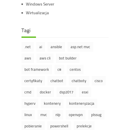
Windows Server
Wirtualizacja
Tagi
.net
ai
ansible
asp.net mvc
aws
aws cli
bot builder
bot framework
c#
centos
certyfikaty
chatbot
chatboty
cisco
cmd
docker
dsp2017
esxi
hyperv
kontenery
konteneryzacja
linux
mvc
nlp
openvpn
plssug
pobieranie
powershell
prelekcje